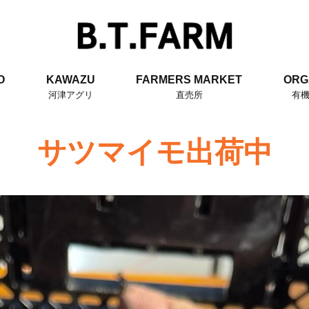
O
KAWAZU
FARMERS MARKET
ORG
河津アグリ
直売所
有
サツマイモ出荷中