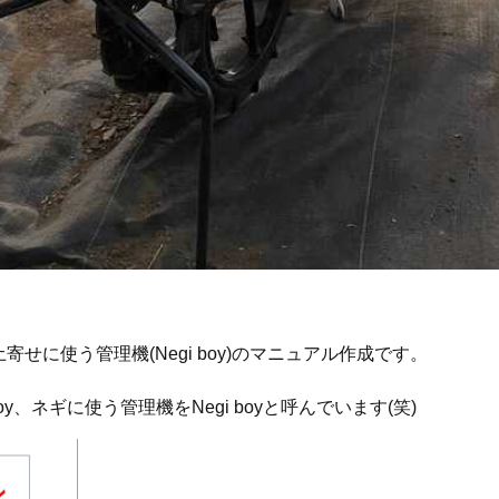
に使う管理機(Negi boy)のマニュアル作成です。
boy、ネギに使う管理機をNegi boyと呼んでいます(笑)